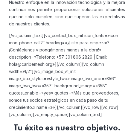
Nuestro enfoque en la innovación tecnológica y la mejora
continua nos permite proporcionar soluciones eficientes
que no solo cumplen, sino que superan las expectativas
de nuestros clientes.
[/vc_column_text][vc_contact_box_init icon_fonts=»icon
icon-phone-call2″ heading=»¿Listo para empezar?
¡Contáctanos y pongámonos manos a la obra!»
description=»Telefono: +57 301 806 2829 | Email:
hola@caribemesh.org»][/vc_column][vc_column
width=»1/2″][vc_image_box_v1_init
image_box_styles=»style_two» image_two_one=»356″
image_two_two=»357″ background_image=»358″
quotes_enable=»yes» quotes=»Más que proveedores,
somos tus socios estratégicos en cada paso de tu
crecimiento.» name=»»][/vc_column][/vc_row][vc_row]
[vc_column][vc_empty_space][vc_column_text]
Tu éxito es nuestro objetivo.