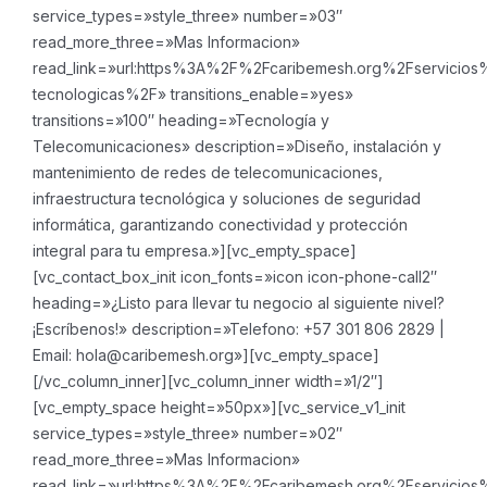
service_types=»style_three» number=»03″
read_more_three=»Mas Informacion»
read_link=»url:https%3A%2F%2Fcaribemesh.org%2Fservicios
tecnologicas%2F» transitions_enable=»yes»
transitions=»100″ heading=»Tecnología y
Telecomunicaciones» description=»Diseño, instalación y
mantenimiento de redes de telecomunicaciones,
infraestructura tecnológica y soluciones de seguridad
informática, garantizando conectividad y protección
integral para tu empresa.»][vc_empty_space]
[vc_contact_box_init icon_fonts=»icon icon-phone-call2″
heading=»¿Listo para llevar tu negocio al siguiente nivel?
¡Escríbenos!» description=»Telefono: +57 301 806 2829 |
Email: hola@caribemesh.org»][vc_empty_space]
[/vc_column_inner][vc_column_inner width=»1/2″]
[vc_empty_space height=»50px»][vc_service_v1_init
service_types=»style_three» number=»02″
read_more_three=»Mas Informacion»
read_link=»url:https%3A%2F%2Fcaribemesh.org%2Fservicios%