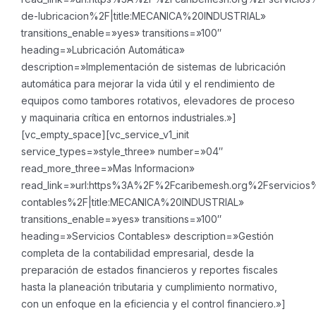
de-lubricacion%2F|title:MECANICA%20INDUSTRIAL»
transitions_enable=»yes» transitions=»100″
heading=»Lubricación Automática»
description=»Implementación de sistemas de lubricación
automática para mejorar la vida útil y el rendimiento de
equipos como tambores rotativos, elevadores de proceso
y maquinaria crítica en entornos industriales.»]
[vc_empty_space][vc_service_v1_init
service_types=»style_three» number=»04″
read_more_three=»Mas Informacion»
read_link=»url:https%3A%2F%2Fcaribemesh.org%2Fservicios%
contables%2F|title:MECANICA%20INDUSTRIAL»
transitions_enable=»yes» transitions=»100″
heading=»Servicios Contables» description=»Gestión
completa de la contabilidad empresarial, desde la
preparación de estados financieros y reportes fiscales
hasta la planeación tributaria y cumplimiento normativo,
con un enfoque en la eficiencia y el control financiero.»]