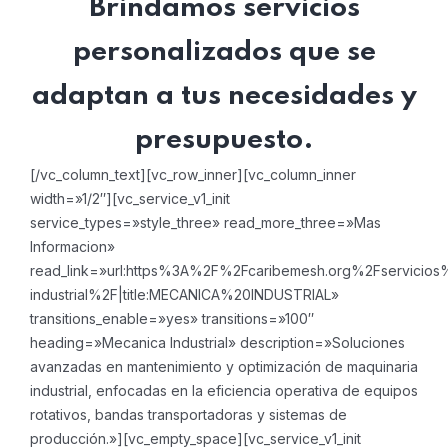
Brindamos servicios
personalizados que se
adaptan a tus necesidades y
presupuesto.
[/vc_column_text][vc_row_inner][vc_column_inner
width=»1/2″][vc_service_v1_init
service_types=»style_three» read_more_three=»Mas
Informacion»
read_link=»url:https%3A%2F%2Fcaribemesh.org%2Fservicios
industrial%2F|title:MECANICA%20INDUSTRIAL»
transitions_enable=»yes» transitions=»100″
heading=»Mecanica Industrial» description=»Soluciones
avanzadas en mantenimiento y optimización de maquinaria
industrial, enfocadas en la eficiencia operativa de equipos
rotativos, bandas transportadoras y sistemas de
producción.»][vc_empty_space][vc_service_v1_init