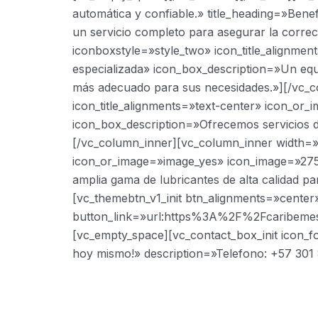
automática y confiable.» title_heading=»Bene
un servicio completo para asegurar la correc
iconboxstyle=»style_two» icon_title_alignm
especializada» icon_box_description=»Un equi
más adecuado para sus necesidades.»][/vc_c
icon_title_alignments=»text-center» icon_o
icon_box_description=»Ofrecemos servicios de
[/vc_column_inner][vc_column_inner width=»1/
icon_or_image=»image_yes» icon_image=»275
amplia gama de lubricantes de alta calidad p
[vc_themebtn_v1_init btn_alignments=»center
button_link=»url:https%3A%2F%2Fcaribemes
[vc_empty_space][vc_contact_box_init icon_f
hoy mismo!» description=»Telefono: +57 301