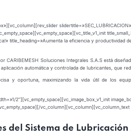
x»][vc_column][rev_slider slidertitle=»SEC_LUBRICACIO
empty_space][vc_empty_space][vc_title_v1_init title_small_
ca!» title_heading=»Aumenta la eficiencia y productividad 
do por CARIBEMESH Soluciones Integrales S.A.S está diseña
aplicación automática y controlada de lubricantes, que redu
recisa y oportuna, maximizando la vida útil de los equ
dth=»1/2″][vc_empty_space][vc_image_box_v1_init image_
c_empty_space][/vc_column][vc_column][vc_column_text
 del Sistema de Lubricación