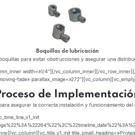
Boquillas de lubricación
oquillas para evitar obstrucciones y asegurar una distribuc
umn_inner width=»1/4″][/vc_column_inner][/vc_row_inner]
-moving-fade» parallax_image=»272″][vc_column][vc_empty
Proceso de Implementació
ara asegurar la correcta instalación y funcionamiento del 
time_line_v1_init
2image%22%3A%22264%22%2C%22timeline_date%22%3A%
][vc_column][vc_title_v1_init title_small_heading=»Proteg