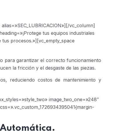
N» alias=»SEC_LUBRICACION»][/vc_column]
heading=»¡Protege tus equipos industriales
de tus procesos.»][vc_empty_space
do para garantizar el correcto funcionamiento
cen la fricción y el desgaste de las piezas.
ipos, reduciendo costos de mantenimiento y
box_styles=»style_two» image_two_one=»248″
 css=».vc_custom_1726934395041{margin-
 Automática.