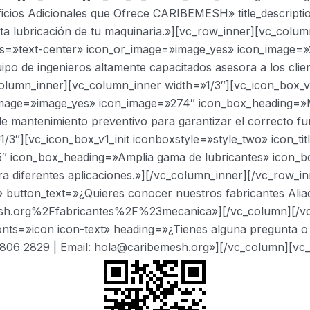
ficios Adicionales que Ofrece CARIBEMESH» title_descriptio
ta lubricación de tu maquinaria.»][vc_row_inner][vc_colum
ents=»text-center» icon_or_image=»image_yes» icon_image
po de ingenieros altamente capacitados asesora a los client
olumn_inner][vc_column_inner width=»1/3″][vc_icon_box_v1
r_image=»image_yes» icon_image=»274″ icon_box_heading=»
 mantenimiento preventivo para garantizar el correcto fun
3″][vc_icon_box_v1_init iconboxstyle=»style_two» icon_tit
″ icon_box_heading=»Amplia gama de lubricantes» icon_b
ara diferentes aplicaciones.»][/vc_column_inner][/vc_row_
» button_text=»¿Quieres conocer nuestros fabricantes Ali
h.org%2Ffabricantes%2F%23mecanica»][/vc_column][/vc_
onts=»icon icon-text» heading=»¿Tienes alguna pregunta o
 806 2829 | Email: hola@caribemesh.org»][/vc_column][vc