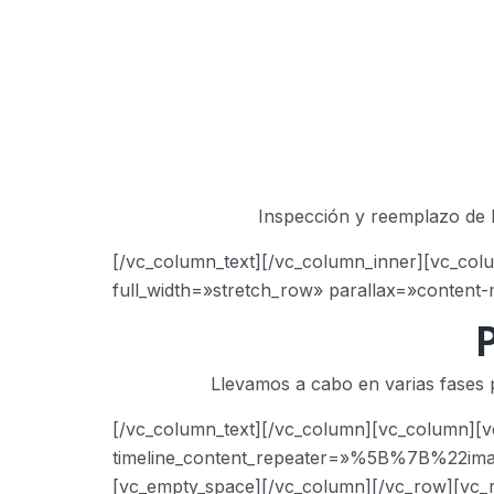
Inspección y reemplazo de b
[/vc_column_text][/vc_column_inner][vc_col
full_width=»stretch_row» parallax=»content
Llevamos a cabo en varias fases p
[/vc_column_text][/vc_column][vc_column][vc_
timeline_content_repeater=»%5B%7B%2
[vc_empty_space][/vc_column][/vc_row][vc_row