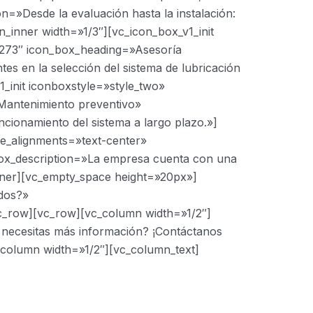
n=»Desde la evaluación hasta la instalación:
n_inner width=»1/3″][vc_icon_box_v1_init
=»273″ icon_box_heading=»Asesoría
es en la selección del sistema de lubricación
_init iconboxstyle=»style_two»
Mantenimiento preventivo»
cionamiento del sistema a largo plazo.»]
le_alignments=»text-center»
ox_description=»La empresa cuenta con una
inner][vc_empty_space height=»20px»]
ados?»
row][vc_row][vc_column width=»1/2″]
 necesitas más información? ¡Contáctanos
_column width=»1/2″][vc_column_text]