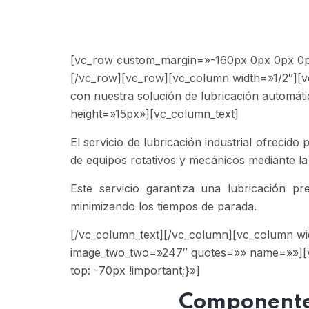
[vc_row custom_margin=»-160px 0px 0px 0p
[/vc_row][vc_row][vc_column width=»1/2″][vc_
con nuestra solución de lubricación automáti
height=»15px»][vc_column_text]
El servicio de lubricación industrial ofreci
de equipos rotativos y mecánicos mediante la 
Este servicio garantiza una lubricación p
minimizando los tiempos de parada.
[/vc_column_text][/vc_column][vc_column wi
image_two_two=»247″ quotes=»» name=»»][v
top: -70px !important;}»]
Componentes